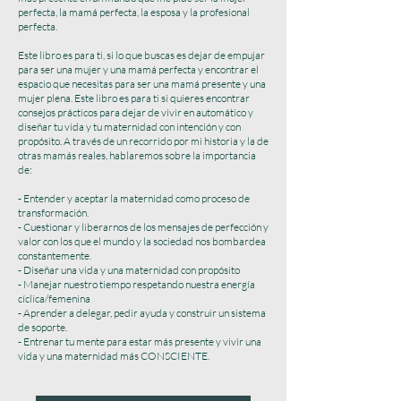
perfecta, la mamá perfecta, la esposa y la profesional
perfecta.
Este libro es para ti, si lo que buscas es dejar de empujar
para ser una mujer y una mamá perfecta y encontrar el
espacio que necesitas para ser una mamá presente y una
mujer plena. Este libro es para ti si quieres encontrar
consejos prácticos para dejar de vivir en automático y
diseñar tu vida y tu maternidad con intención y con
propósito. A través de un recorrido por mi historia y la de
otras mamás reales, hablaremos sobre la importancia
de:
- Entender y aceptar la maternidad como proceso de
transformación.
- Cuestionar y liberarnos de los mensajes de perfección y
valor con los que el mundo y la sociedad nos bombardea
constantemente.
- Diseñar una vida y una maternidad con propósito
- Manejar nuestro tiempo respetando nuestra energía
cíclica/femenina
- Aprender a delegar, pedir ayuda y construir un sistema
de soporte.
- Entrenar tu mente para estar más presente y vivir una
vida y una maternidad más CONSCIENTE.