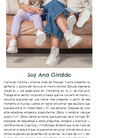
Soy Ana Giraldo
Mamá de Martina y Antonia. Host del Podcast “Mamá presente, no
perfecta” y autora del libro con el mismo nombre. Estudié ingeniería
industrial y me especialicé en Marketing en la U. de Harvard.
Trabajé en el sector corporativo hasta que me convertí en mamá y
renuncié buscando ser una mamá más presente. A partir de ese
momento di muchas vueltas sin lograr encontrar ese equilibrio que
buscaba entre mi maternidad y mi vida personal. Después de unos
años retadores, empecé a preguntarme: ¿Estoy viviendo la vida que
quiero vivir? ¿Estoy siendo la mamá que quiero ser para mis hijas? En
búsqueda de respuestas a estas preguntas, empecé a practicar y
certificarme en Coaching y Mindfulness. Entendí que no se trata de
renunciar a nada a lo que no queramos renunciar, sino de renunciar a
tantas expectativas de perfección externas. Se trata de vivir y ser