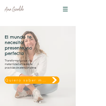
El mundo te
necesita
presente, no
perfecta
Transforma tu vida y tu
maternidad a través de
prácticas de atención plena
Quiero saber más...